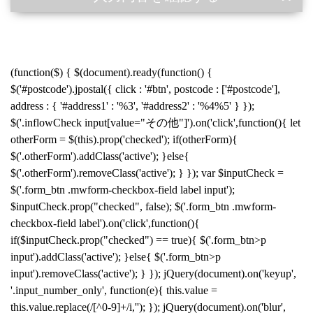
(function($) { $(document).ready(function() {
$('#postcode').jpostal({ click : '#btn', postcode : ['#postcode'],
address : { '#address1' : '%3', '#address2' : '%4%5' } });
$('.inflowCheck input[value="その他"]').on('click',function(){ let
otherForm = $(this).prop('checked'); if(otherForm){
$('.otherForm').addClass('active'); }else{
$('.otherForm').removeClass('active'); } }); var $inputCheck =
$('.form_btn .mwform-checkbox-field label input');
$inputCheck.prop("checked", false); $('.form_btn .mwform-
checkbox-field label').on('click',function(){
if($inputCheck.prop("checked") == true){ $('.form_btn>p
input').addClass('active'); }else{ $('.form_btn>p
input').removeClass('active'); } }); jQuery(document).on('keyup',
'.input_number_only', function(e){ this.value =
this.value.replace(/[^0-9]+/i,''); }); jQuery(document).on('blur',