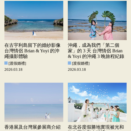
在古宇利島留下的婚紗影像
沖繩，成為我們「第二個
台灣情侶 Brian & Yoyi 的沖
家」的 3 天 台灣情侶 Brian
繩攝影體驗
& Yoyi 的沖繩 3 晚旅程紀錄
[渡假婚禮]
[渡假婚禮]
2026.03.18
2026.03.18
香港展及台灣展參展商介紹
在北谷度假勝地實現被光和