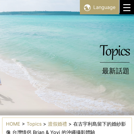
Skip
Language
to
Facility List
設施・景點一覽
content
Topics
最新話題
Topics
最新話題
HOME
>
Topics
>
渡假婚禮
>
在古宇利島留下的婚紗影
像 台灣情侶 Brian & Yoyi 的沖繩攝影體驗