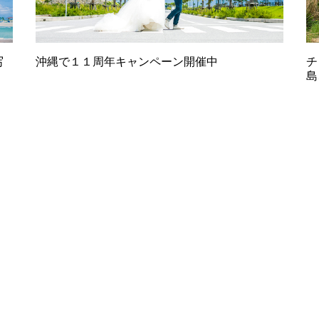
写
沖縄で１１周年キャンペーン開催中
チ
島