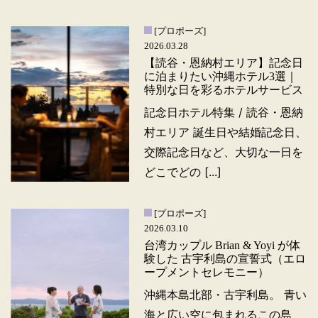
[プロポーズ]
2026.03.28
【読谷・恩納村エリア】記念日
に泊まりたい沖縄ホテル3選｜
特別な日を彩るホテルサービス
記念日ホテル特集 / 読谷・恩納
村エリア 誕生日や結婚記念日、
交際記念日など、大切な一日を
どこでどの [...]
[プロポーズ]
2026.03.10
台湾カップル Brian & Yoyi が体
験した 古宇利島の宣誓式（エロ
ープメントセレモニー）
沖縄本島北部・古宇利島。 青い
海と広い空に包まれるこの島