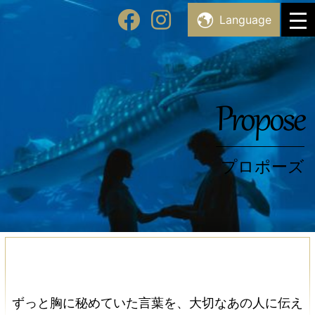
Skip
Facility List
Language
施設・スポット一覧
to
content
Topics
トピックス
Propose
プロポーズ
ずっと胸に秘めていた言葉を、大切なあの人に伝え