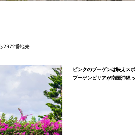
ら2972番地先
ピンクのブーゲンは映えス
ブーゲンビリアが南国沖縄