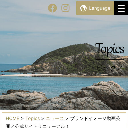
Skip
Facility List
Language
施設・スポット一覧
to
content
Topics
トピックス
Topics
トピックス
HOME
>
Topics
>
ニュース
>
ブランドイメージ動画公
開と公式サイトリニューアル！