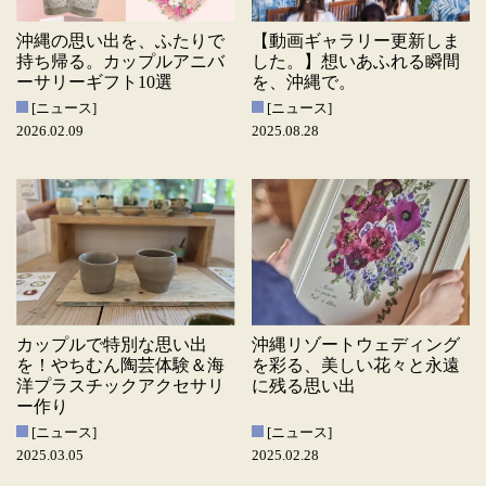
沖縄の思い出を、ふたりで
【動画ギャラリー更新しま
持ち帰る。カップルアニバ
した。】想いあふれる瞬間
ーサリーギフト10選
を、沖縄で。
[ニュース]
[ニュース]
2026.02.09
2025.08.28
カップルで特別な思い出
沖縄リゾートウェディング
を！やちむん陶芸体験＆海
を彩る、美しい花々と永遠
洋プラスチックアクセサリ
に残る思い出
ー作り
[ニュース]
[ニュース]
2025.03.05
2025.02.28