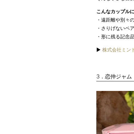
こんなカップル
・遠距離や別々
・さりげないペ
・形に残る記念
▶︎
株式会社ミン
3．恋仲ジャム