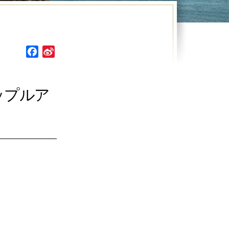
Facebook
Sina
Weibo
ップルア