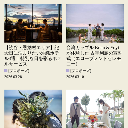
【読谷・恩納村エリア】記
台湾カップル Brian & Yoyi
念日に泊まりたい沖縄ホテ
が体験した 古宇利島の宣誓
ル3選｜特別な日を彩るホテ
式（エロープメントセレモ
ルサービス
ニー）
[プロポーズ]
[プロポーズ]
2026.03.28
2026.03.10