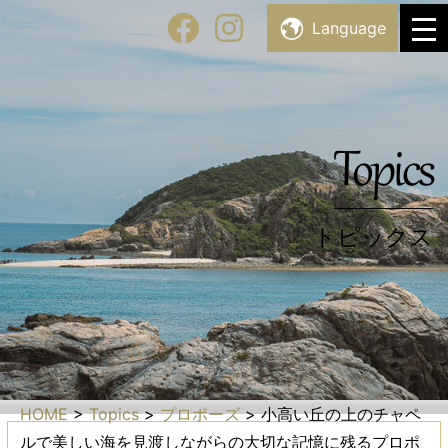
Skip
Facility List
Language
施設・スポット一覧
to
content
Topics
トピックス
Topics
トピックス
HOME
>
Topics
>
プロポーズ
>
小高い丘の上のチャペ
ルで美しい海を見渡しながらの大切な記憶に残るプロポ