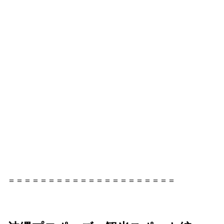
＝＝＝＝＝＝＝＝＝＝＝＝＝＝＝＝＝＝＝＝＝