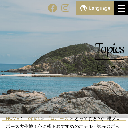
Skip
Facility List
Language
施設・スポット一覧
to
content
Topics
トピックス
Topics
トピックス
HOME
>
Topics
>
プロポーズ
>
とっておきの沖縄プロ
ポーズ大作戦！心に残るおすすめのホテル・観光スポッ