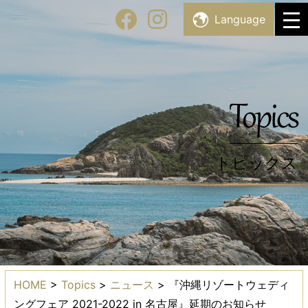
Skip
Facility List
Language
施設・スポット一覧
to
content
Topics
トピックス
Topics
トピックス
HOME
>
Topics
>
ニュース
>
『沖縄リゾートウェディ
ングフェア 2021-2022 in 名古屋』延期のお知らせ