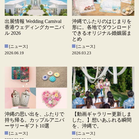
出展情報 Wedding Carnival
沖縄でふたりのはじまりを
香港ウェディングカーニバ
形に。各地でダウンロード
ル 2026
できるオリジナル婚姻届ま
とめ
[ニュース]
[ニュース]
2026.06.19
2026.03.23
沖縄の思い出を、ふたりで
【動画ギャラリー更新しま
持ち帰る。カップルアニバ
した。】想いあふれる瞬間
ーサリーギフト10選
を、沖縄で。
[ニュース]
[ニュース]