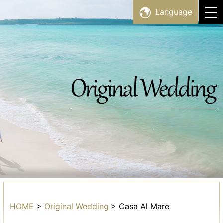
Skip
Language
Facility List
to
content
Topics
Original Wedding
HOME
>
Original Wedding
>
Casa Al Mare