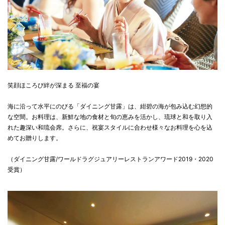
笑顔ほころび絆が深まる 至福の宴
海に沿って水平にのびる「ダイニング甘露」は、紺碧の海が包み込む幻想的
な空間。お料理は、新鮮な地の食材と旬の恵みを活かし、琉球と和を取り入
れた趣深い和琉会席。さらに、祝宴スタイルに合わせ様々なお料理を心を込
めてお贈りします。
（ダイニング甘露/ワールドラグジュアリーレストランアワード2019・2020
受賞）