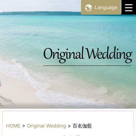
Skip
Language
Facility List
to
content
Topics
Original Wedding
HOME
>
Original Wedding
>
百名伽藍