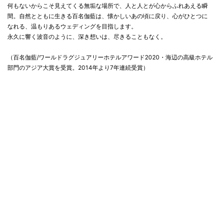
何もないからこそ見えてくる無垢な場所で、人と人とが心からふれあえる瞬
間。自然とともに生きる百名伽藍は、懐かしいあの頃に戻り、心がひとつに
なれる、温もりあるウェディングを目指します。
永久に響く波音のように、深き想いは、尽きることもなく。
（百名伽藍/ワールドラグジュアリーホテルアワード2020・海辺の高級ホテル
部門のアジア大賞を受賞。2014年より7年連続受賞）