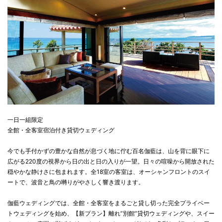
一日一組限定
全館・全客室宿泊付き貸切ウェディング
今でも手付かずの豊かな自然が息づく地に佇む百名伽藍は、山を背に眼下に
広がる220度の視界から日の出と日の入りが一望。日々の喧噪から開放された
穏やかな静けさに包まれます。全18室の客室は、オーシャンフロントのスイ
ートで、波音と鳥の囀りがやさしく響き渡ります。
伽藍ウェディングでは、全館・全客室をまるごと貸し切った完全プライベー
トウェディングを始め、【新プラン】離れ”別館”貸切ウェディングや、スイー