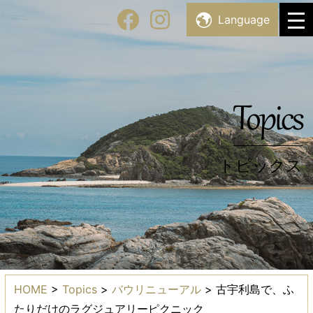
Skip
Facility List
Language
施設・スポット一覧
to
content
Topics
トピックス
Topics
トピックス
HOME
>
Topics
>
バウリニューアル
>
古宇利島で、ふ
たりだけのラグジュアリーピクニック